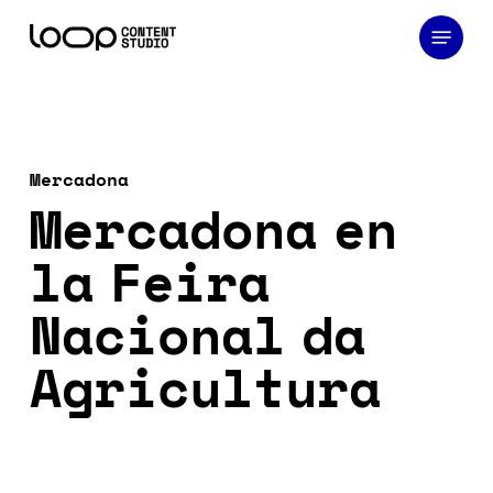
Skip
Menu
to
main
content
Mercadona
Mercadona en
la Feira
Nacional da
Agricultura