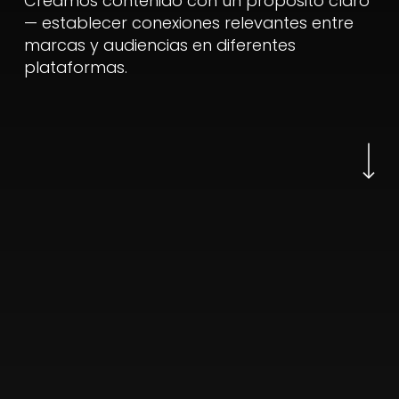
Creamos
contenido
con
un
propósito
claro
—
establecer
conexiones
relevantes
entre
marcas
y
audiencias
en
diferentes
plataformas.
Navigate to the n